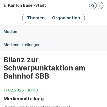
Kanton Basel-Stadt
Öffnet die
(Dieser Link führt zur Startseite)
Hauptnavigation
Themen
Organisation
Breadcrumb-Navigation
Medien
Medienmitteilungen
Bilanz zur
Schwerpunktaktion am
Bahnhof SBB
17.02.2026 - 10:00
Medienmitteilung