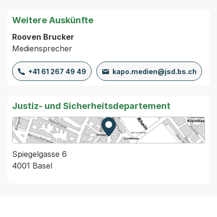
Weitere Auskünfte
Rooven Brucker
Mediensprecher
+41 61 267 49 49
kapo.medien@jsd.bs.ch
Justiz- und Sicherheitsdepartement
Zur Karte von MapBS.
Externer Link, wird in einem
Spiegelgasse 6
4001 Basel