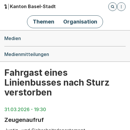
Kanton Basel-Stadt
Öffnet die
(Dieser Link führt zur Startseite)
Hauptnavigation
Themen
Organisation
Breadcrumb-Navigation
Medien
Medienmitteilungen
Fahrgast eines
Linienbusses nach Sturz
verstorben
31.03.2026 - 19:30
Zeugenaufruf