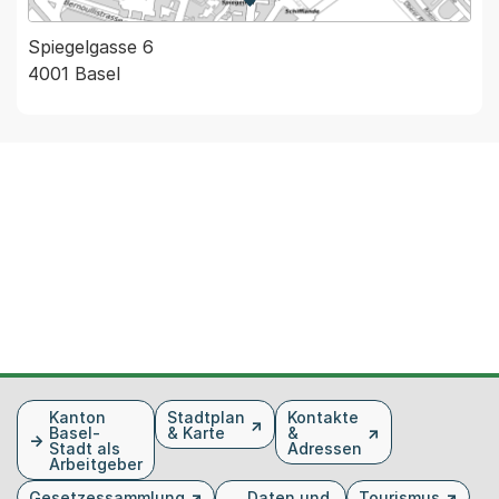
Zur Karte von MapBS.
Externer Link, wird in einem
Spiegelgasse 6
4001 Basel
Fusszeile
Kanton
Stadtplan
Kontakte
Basel-
& Karte
&
Stadt als
Adressen
Arbeitgeber
Gesetzessammlung
Daten und
Tourismus