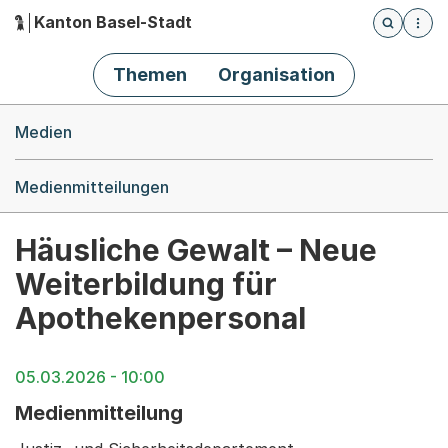
Kanton Basel-Stadt
Öffnet die
(Dieser Link führt zur Startseite)
Hauptnavigation
Themen
Organisation
Breadcrumb-Navigation
Medien
Medienmitteilungen
Häusliche Gewalt – Neue
Weiterbildung für
Apothekenpersonal
05.03.2026 - 10:00
Medienmitteilung