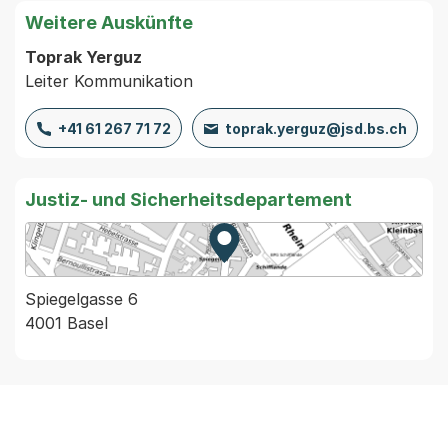
Weitere Auskünfte
Toprak Yerguz
Leiter Kommunikation
+41 61 267 71 72
toprak.yerguz@jsd.bs.ch
Justiz- und Sicherheitsdepartement
Zur Karte von MapBS.
Externer Link, wird in einem
Spiegelgasse 6
4001 Basel