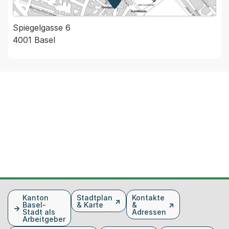
Zur Karte von MapBS.
Externer Link, wird in einem
Spiegelgasse 6
4001 Basel
Fusszeile
Kanton
Stadtplan
Kontakte
Basel-
& Karte
&
Stadt als
Adressen
Arbeitgeber