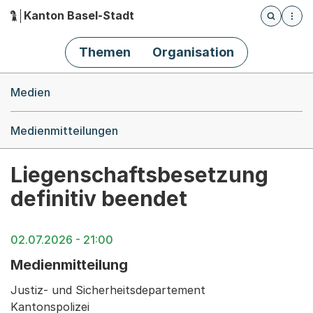
Kanton Basel-Stadt
Öffnet die
(Dieser Link führt zur Startseite)
Hauptnavigation
Themen
Organisation
Breadcrumb-Navigation
Medien
Medienmitteilungen
Liegenschaftsbesetzung
definitiv beendet
02.07.2026 - 21:00
Medienmitteilung
Justiz- und Sicherheitsdepartement
Kantonspolizei