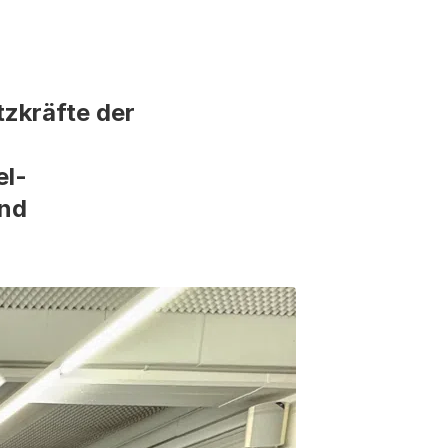
tzkräfte der
el-
und