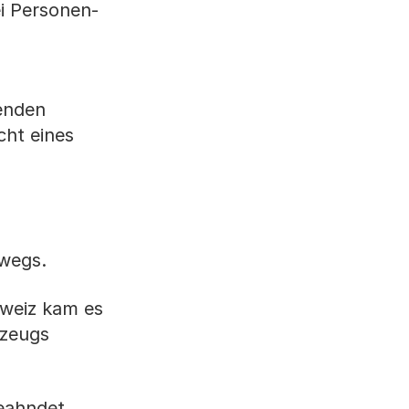
ei Personen-
enden
cht eines
rwegs.
hweiz kam es
rzeugs
geahndet