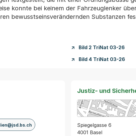
eise konnte bei keinem der Fahrzeuglenker übe
ren bewusstseinsverändernden Substanzen fest
Bild 2 TriNat 03-26
Bild 4 TriNat 03-26
Justiz- und Sicher
Spiegelgasse 6
ien@jsd.bs.ch
4001 Basel