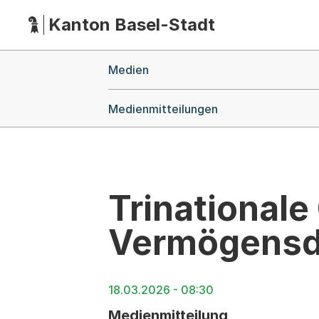
Kanton Basel-Stadt
Hauptnavigation
(Dieser Link führt zur Startseite)
Breadcrumb-Navigation
Medien
Medienmitteilungen
Trinationale
Vermögensd
18.03.2026 - 08:30
Medienmitteilung