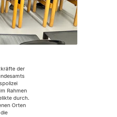
kräfte der
Bundesamts
spolizei
h im Rahmen
ikte durch.
enen Orten
die