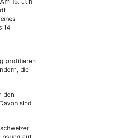
Am 15. Juni
dt
 eines
s 14
 profitieren
ndern, die
n den
 Davon sind
-schweizer
 Lösung auf