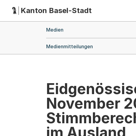
Kanton Basel-Stadt
Hauptnavigation
(Dieser Link führt zur Startseite)
Breadcrumb-Navigation
Medien
Medienmitteilungen
Eidgenössi
November 20
Stimmberech
im Ausland