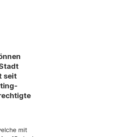
können
-Stadt
 seit
ting-
echtigte
welche mit