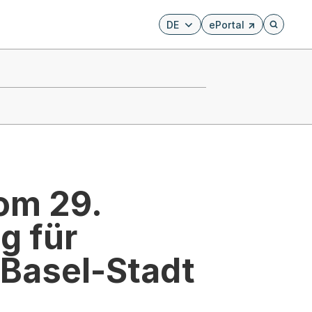
DE
ePortal
Externer Link, wird i
Öffnet di
om 29.
g für
Basel-Stadt