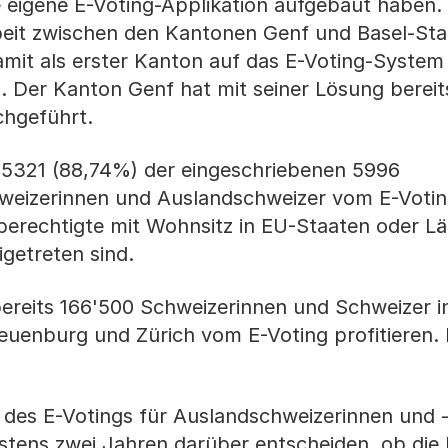
 eigene E-Voting-Applikation aufgebaut haben. 
it zwischen den Kantonen Genf und Basel-Sta
amit als erster Kanton auf das E-Voting-System
 Der Kanton Genf hat mit seiner Lösung bereit
chgeführt.
 5321 (88,74%) der eingeschriebenen 5996
eizerinnen und Auslandschweizer vom E-Voting
erechtigte mit Wohnsitz in EU-Staaten oder Lä
etreten sind.
reits 166'500 Schweizerinnen und Schweizer i
euenburg und Zürich vom E-Voting profitieren.
 des E-Votings für Auslandschweizerinnen und 
estens zwei Jahren darüber entscheiden, ob die