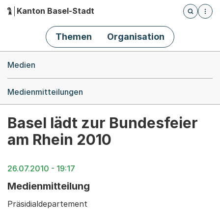
Kanton Basel-Stadt
Öffnet die
(Dieser Link führt zur Startseite)
Hauptnavigation
Themen
Organisation
Breadcrumb-Navigation
Medien
Medienmitteilungen
Basel lädt zur Bundesfeier
am Rhein 2010
26.07.2010 - 19:17
Medienmitteilung
Präsidialdepartement