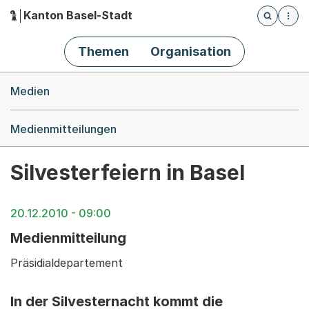
Kanton Basel-Stadt
Öffnet die
(Dieser Link führt zur Startseite)
Hauptnavigation
Themen
Organisation
Breadcrumb-Navigation
Medien
Medienmitteilungen
Silvesterfeiern in Basel
20.12.2010 - 09:00
Medienmitteilung
Präsidialdepartement
In der Silvesternacht kommt die