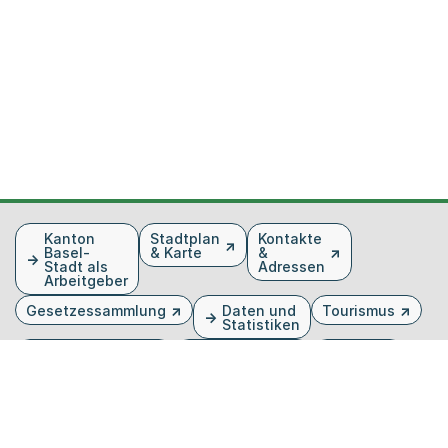
Fusszeile
Kanton
Stadtplan
Kontakte
Basel-
& Karte
&
Stadt als
Adressen
Arbeitgeber
Gesetzessammlung
Daten und
Tourismus
Statistiken
Veranstaltungen
Publikationen
Medien
Kantonsblatt
Bilddatenbank
Organigramm
Gebärdensprache