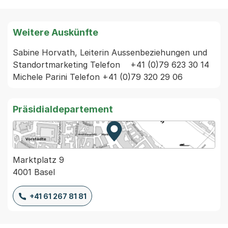
Weitere Auskünfte
Sabine Horvath, Leiterin Aussenbeziehungen und 
Standortmarketing Telefon    +41 (0)79 623 30 14

Michele Parini Telefon +41 (0)79 320 29 06 
Präsidialdepartement
Zur Karte von MapBS.
Externer Link, wird in einem
Marktplatz 9
4001 Basel
+41 61 267 81 81