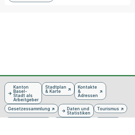
Fusszeile
Kanton
Stadtplan
Kontakte
Basel-
& Karte
&
Stadt als
Adressen
Arbeitgeber
Gesetzessammlung
Daten und
Tourismus
Statistiken
Veranstaltungen
Publikationen
Medien
Kantonsblatt
Bilddatenbank
Organigramm