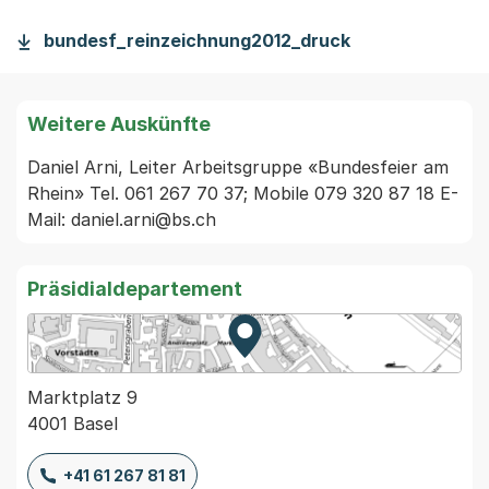
bundesf_reinzeichnung2012_druck
Weitere Auskünfte
Daniel Arni, Leiter Arbeitsgruppe «Bundesfeier am 
Rhein» Tel. 061 267 70 37; Mobile 079 320 87 18 E-
Mail: daniel.arni@bs.ch 
Präsidialdepartement
Zur Karte von MapBS.
Externer Link, wird in einem
Marktplatz 9
4001 Basel
+41 61 267 81 81