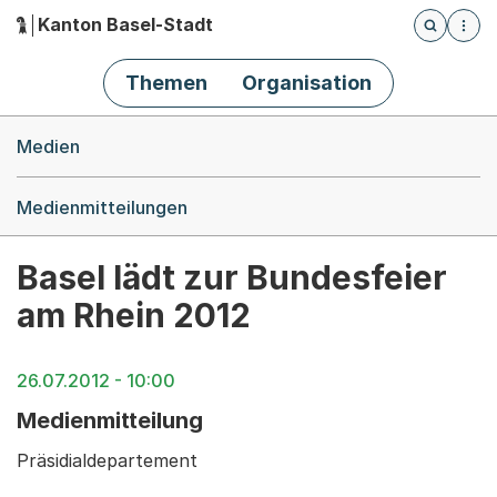
Kanton Basel-Stadt
Öffnet die
(Dieser Link führt zur Startseite)
Hauptnavigation
Themen
Organisation
Breadcrumb-Navigation
Medien
Medienmitteilungen
Basel lädt zur Bundesfeier
am Rhein 2012
26.07.2012 - 10:00
Medienmitteilung
Präsidialdepartement