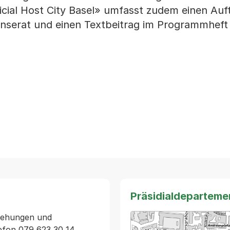
cial Host City Basel» umfasst zudem einen Auftr
Inserat und einen Textbeitrag im Programmheft
Präsidialdeparteme
iehungen und 
efon 079 623 30 14