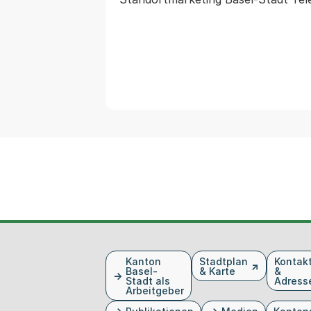
Fusszeile
Kanton
Stadtplan
Kontak
Basel-
& Karte
&
Stadt als
Adress
Arbeitgeber