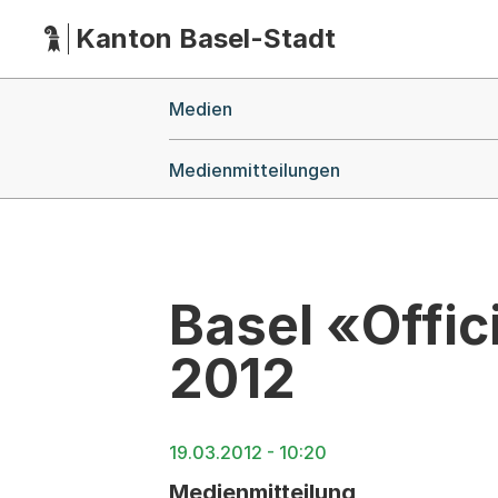
Kanton Basel-Stadt
Hauptnavigation
(Dieser Link führt zur Startseite)
Breadcrumb-Navigation
Medien
Medienmitteilungen
Basel «Offic
2012
19.03.2012 - 10:20
Medienmitteilung