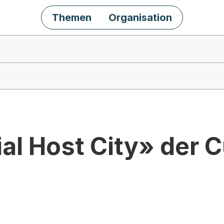
Themen
Organisation
ial Host City» der