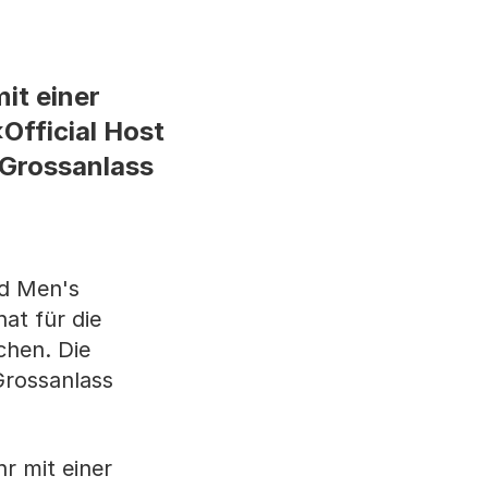
it einer
«Official Host
 Grossanlass
ld Men's
at für die
chen. Die
Grossanlass
r mit einer