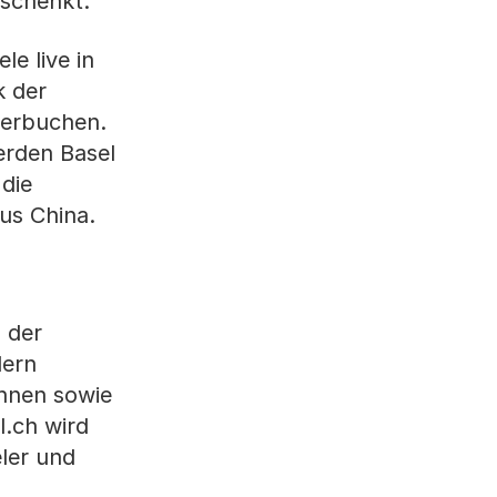
schenkt.
e live in
k der
verbuchen.
erden Basel
die
us China.
 der
dern
ahnen sowie
.ch wird
eler und