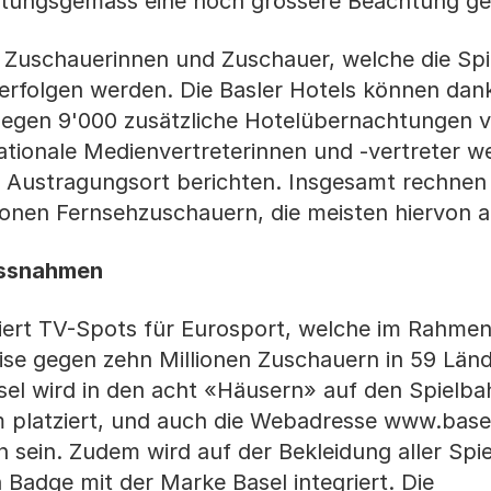
rtungsgemäss eine noch grössere Beachtung ge
Zuschauerinnen und Zuschauer, welche die Spiel
verfolgen werden. Die Basler Hotels können dan
egen 9'000 zusätzliche Hotelübernachtungen 
nationale Medienvertreterinnen und -vertreter w
 Austragungsort berichten. Insgesamt rechnen 
ionen Fernsehzuschauern, die meisten hiervon a
ssnahmen
ert TV-Spots für Eurosport, welche im Rahmen
se gegen zehn Millionen Zuschauern in 59 Län
el wird in den acht «Häusern» auf den Spielb
platziert, und auch die Webadresse www.basel
 sein. Zudem wird auf der Bekleidung aller Spi
 Badge mit der Marke Basel integriert. Die