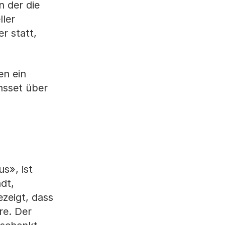
n der die
ller
r statt,
en ein
nsset über
s», ist
dt,
zeigt, dass
re. Der