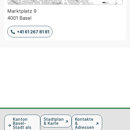
Marktplatz 9
4001 Basel
+41 61 267 81 81
Fusszeile
Kanton
Stadtplan
Kontakte
Basel-
& Karte
&
Stadt als
Adressen