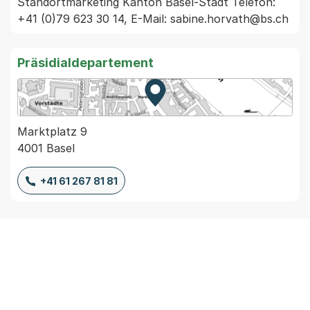
Standortmarketing Kanton Basel-Stadt Telefon: 
+41 (0)79 623 30 14, E-Mail: sabine.horvath@bs.ch
Präsidialdepartement
Zur Karte von MapBS.
Externer Link, wird in einem
Marktplatz 9
4001 Basel
+41 61 267 81 81