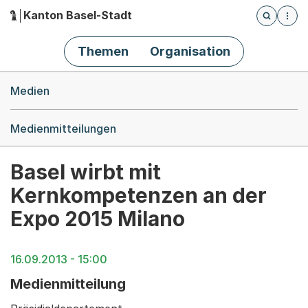
Kanton Basel-Stadt
Öffnet die
(Dieser Link führt zur Startseite)
Hauptnavigation
Themen
Organisation
Breadcrumb-Navigation
Medien
Medienmitteilungen
Basel wirbt mit
Kernkompetenzen an der
Expo 2015 Milano
16.09.2013 - 15:00
Medienmitteilung