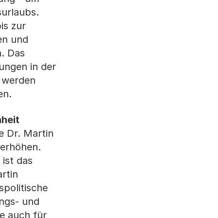
surlaubs.
is zur
en und
n. Das
ungen in der
o werden
en.
heit
e Dr. Martin
 erhöhen.
 ist das
rtin
spolitische
ungs- und
ie auch für