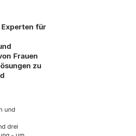
 Experten für
und
von Frauen
 Lösungen zu
nd
n und
nd drei
lung - um