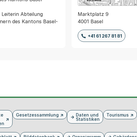
Marktplatz 9
Leiterin Abteilung 
4001 Basel
nern des Kantons Basel-
+41 61 267 81 81
te
Gesetzessammlung
Daten und
Tourismus
Statistiken
en
sblatt
Bilddatenbank
Organigramm
Gebärdens