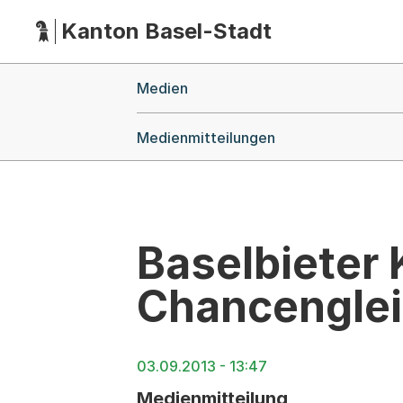
Kanton Basel-Stadt
Hauptnavigation
(Dieser Link führt zur Startseite)
Breadcrumb-Navigation
Medien
Medienmitteilungen
Baselbieter
Chancenglei
03.09.2013 - 13:47
Medienmitteilung