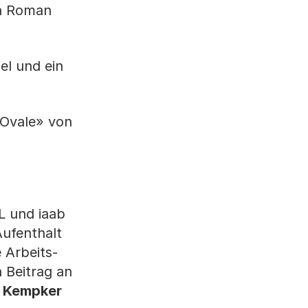
en Roman
el und ein
 Ovale» von
L und iaab
Aufenthalt
 Arbeits-
n Beitrag an
t Kempker