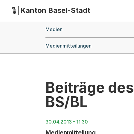
Kanton Basel-Stadt
Hauptnavigation
(Dieser Link führt zur Startseite)
Breadcrumb-Navigation
Medien
Medienmitteilungen
Beiträge de
BS/BL
30.04.2013 - 11:30
Medienmitteilung