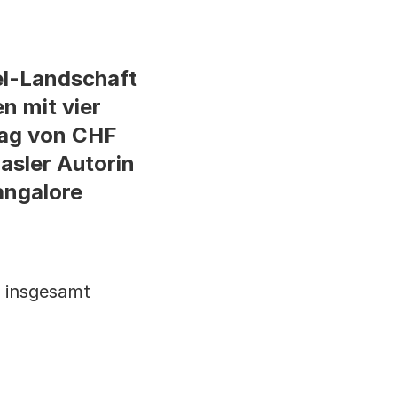
el-Landschaft
n mit vier
rag von CHF
Basler Autorin
Bangalore
L insgesamt