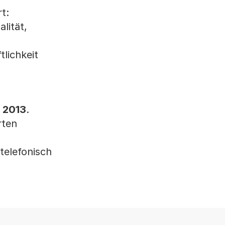
t:
alität,
tlichkeit
t 2013
.
rten
telefonisch