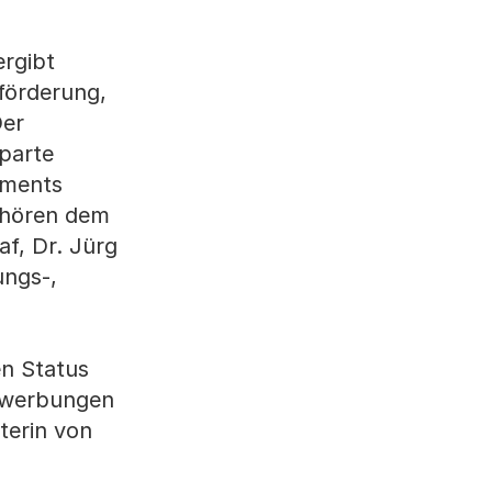
ergibt
förderung,
Der
Sparte
tements
gehören dem
f, Dr. Jürg
ungs-,
en Status
Bewerbungen
terin von