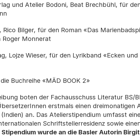
lag und Atelier Bodoni, Beat Brechbühl, für d
ann
, Rico Bilger, für den Roman «Das Marienbadspi
n Roger Monnerat
g, Lojze Wieser, für den Lyrikband «Ecken und
 die Buchreihe «MÄD BOOK 2»
ibung boten der Fachausschuss Literatur BS/B
 ÜbersetzerInnen erstmals einen dreimonatigen 
Indien) an. Das Atelierstipendium umfasst eine
ternationalen Schriftstellerresidenz sowie eine
 Stipendium wurde an die Basler Autorin Birgi