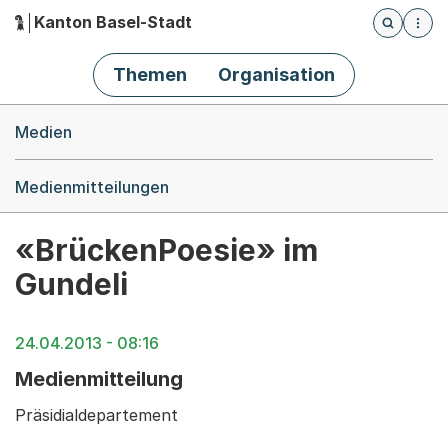
Kanton Basel-Stadt
Öffnet die
(Dieser Link führt zur Startseite)
Hauptnavigation
Themen
Organisation
Breadcrumb-Navigation
Medien
Medienmitteilungen
«BrückenPoesie» im
Gundeli
24.04.2013 - 08:16
Medienmitteilung
Präsidialdepartement