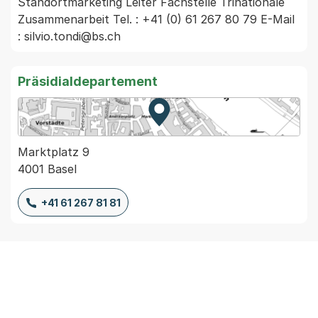
Standortmarketing Leiter Fachstelle Trinationale 
Zusammenarbeit Tel. : +41 (0) 61 267 80 79 E-Mail 
: silvio.tondi@bs.ch
Präsidialdepartement
Zur Karte von MapBS.
Externer Link, wird in einem
Marktplatz 9
4001 Basel
+41 61 267 81 81