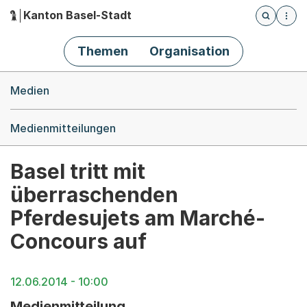
Kanton Basel-Stadt
Öffnet die
(Dieser Link führt zur Startseite)
Hauptnavigation
Themen
Organisation
Breadcrumb-Navigation
Medien
Medienmitteilungen
Basel tritt mit
überraschenden
Pferdesujets am Marché-
Concours auf
12.06.2014 - 10:00
Medienmitteilung