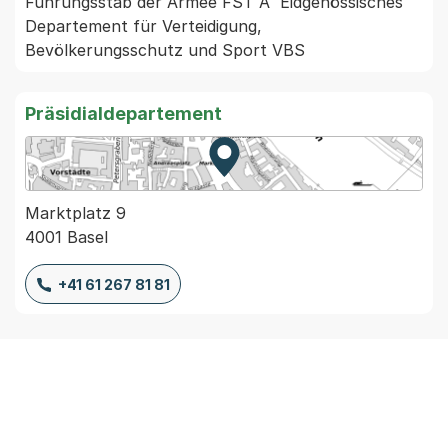
Führungsstab der Armee FST A  Eidgenössisches 
Departement für Verteidigung,  
Bevölkerungsschutz und Sport VBS 
Präsidialdepartement
Zur Karte von MapBS.
Externer Link, wird in einem
Marktplatz 9
4001 Basel
+41 61 267 81 81