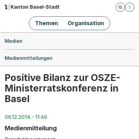
Kanton Basel-Stadt
Öffnet die
(Dieser Link führt zur Startseite)
Hauptnavigation
Themen
Organisation
Breadcrumb-Navigation
Medien
Medienmitteilungen
Positive Bilanz zur OSZE-
Ministerratskonferenz in
Basel
06.12.2014 - 11:46
Medienmitteilung