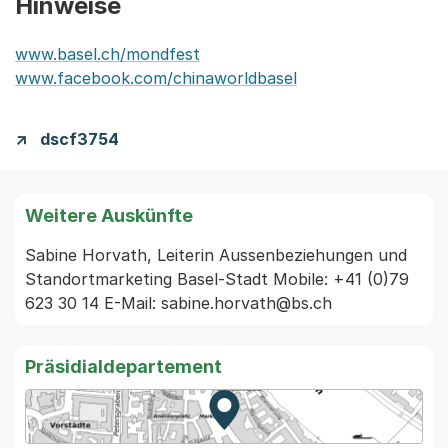
Hinweise
www.basel.ch/mondfest
www.facebook.com/chinaworldbasel
dscf3754
Weitere Auskünfte
Sabine Horvath, Leiterin Aussenbeziehungen und 
Standortmarketing Basel-Stadt Mobile: +41 (0)79 
623 30 14 E-Mail: sabine.horvath@bs.ch
Präsidialdepartement
Zur Karte von MapBS.
Externer Link, wird in einem