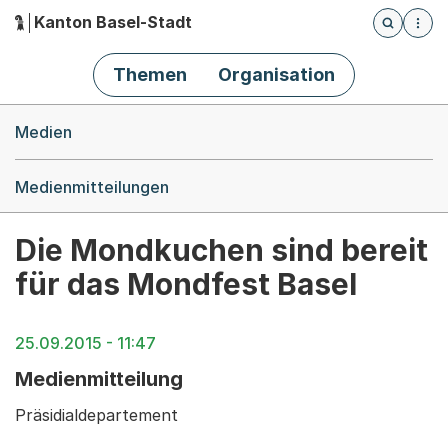
Kanton Basel-Stadt
Öffnet die
(Dieser Link führt zur Startseite)
Hauptnavigation
Themen
Organisation
Breadcrumb-Navigation
Medien
Medienmitteilungen
Die Mondkuchen sind bereit
für das Mondfest Basel
25.09.2015 - 11:47
Medienmitteilung
Präsidialdepartement