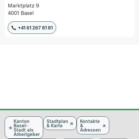
Marktplatz 9
4001 Basel
+41 61 267 81 81
Fusszeile
Kanton
Stadtplan
Kontakte
Basel-
& Karte
&
Stadt als
Adressen
Arbeitgeber