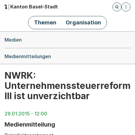
Kanton Basel-Stadt
Öffnet die
(Dieser Link führt zur Startseite)
Hauptnavigation
Themen
Organisation
Breadcrumb-Navigation
Medien
Medienmitteilungen
NWRK:
Unternehmenssteuerreform
III ist unverzichtbar
29.01.2015 - 12:00
Medienmitteilung