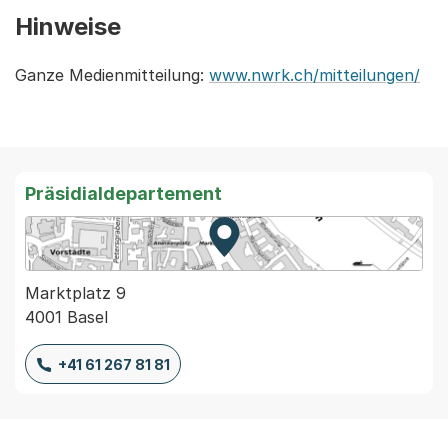
Hinweise
Ganze Medienmitteilung:
www.nwrk.ch/mitteilungen/
Präsidialdepartement
Zur Karte von MapBS.
Externer Link, wird in einem
Marktplatz 9
4001 Basel
+41 61 267 81 81