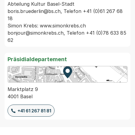
Abteilung Kultur Basel-Stadt  
boris.bruederlin@bs.ch, Telefon +41 (0)61 267 68 
18

Simon Krebs: www.simonkrebs.ch 
bonjour@simonkrebs.ch, Telefon +41 (0)78 633 85 
62 
Präsidialdepartement
Zur Karte von MapBS.
Externer Link, wird in einem
Marktplatz 9
4001 Basel
+41 61 267 81 81