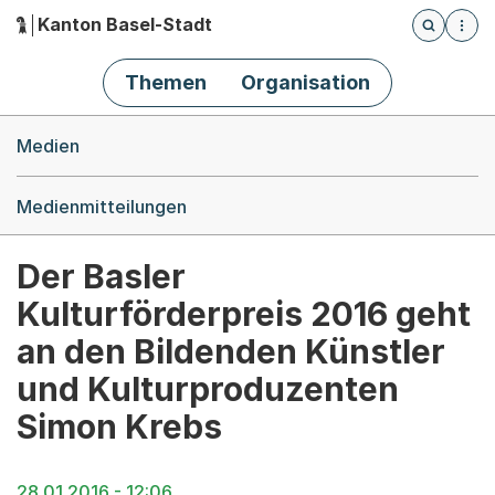
Kanton Basel-Stadt
Öffnet die
(Dieser Link führt zur Startseite)
Hauptnavigation
Themen
Organisation
Breadcrumb-Navigation
Medien
Medienmitteilungen
Der Basler
Kulturförderpreis 2016 geht
an den Bildenden Künstler
und Kulturproduzenten
Simon Krebs
28.01.2016 - 12:06