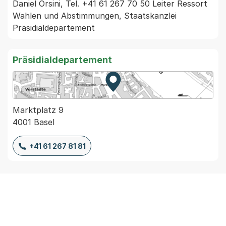
Daniel Orsini, Tel. +41 61 267 70 50 Leiter Ressort 
Wahlen und Abstimmungen, Staatskanzlei 
Präsidialdepartement 
Präsidialdepartement
Zur Karte von MapBS.
Externer Link, wird in einem
Marktplatz 9
4001 Basel
+41 61 267 81 81