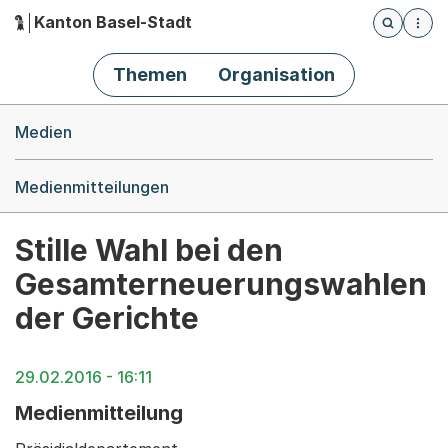
Kanton Basel-Stadt
Öffnet die
(Dieser Link führt zur Startseite)
Hauptnavigation
Themen
Organisation
Breadcrumb-Navigation
Medien
Medienmitteilungen
Stille Wahl bei den
Gesamterneuerungswahlen
der Gerichte
29.02.2016 - 16:11
Medienmitteilung