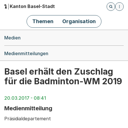
Kanton Basel-Stadt
Öffnet die
(Dieser Link führt zur Startseite)
Hauptnavigation
Themen
Organisation
Breadcrumb-Navigation
Medien
Medienmitteilungen
Basel erhält den Zuschlag
für die Badminton-WM 2019
20.03.2017 - 08:41
Medienmitteilung
Präsidialdepartement