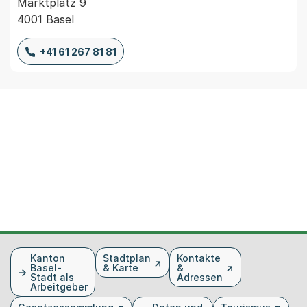
Marktplatz 9
4001 Basel
+41 61 267 81 81
Fusszeile
Kanton
Stadtplan
Kontakte
Basel-
& Karte
&
Stadt als
Adressen
Arbeitgeber