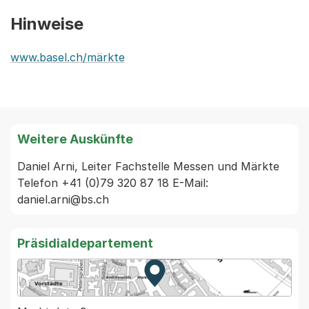
Hinweise
www.basel.ch/märkte
Weitere Auskünfte
Daniel Arni, Leiter Fachstelle Messen und Märkte 
Telefon +41 (0)79 320 87 18 E-Mail: 
daniel.arni@bs.ch
Präsidialdepartement
Zur Karte von MapBS.
Externer Link, wird in einem