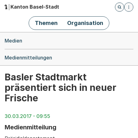
Kanton Basel-Stadt
Öffnet die
(Dieser Link führt zur Startseite)
Hauptnavigation
Themen
Organisation
Breadcrumb-Navigation
Medien
Medienmitteilungen
Basler Stadtmarkt
präsentiert sich in neuer
Frische
30.03.2017 - 09:55
Medienmitteilung