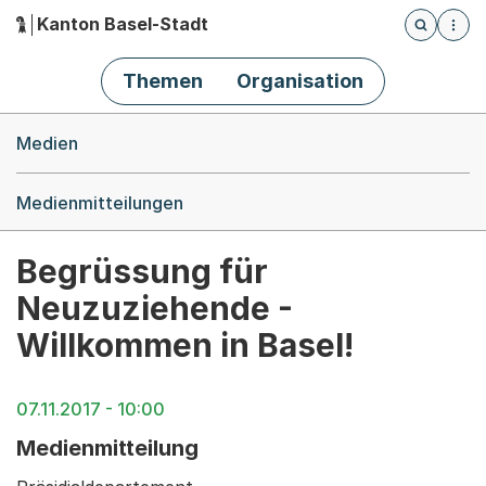
Kanton Basel-Stadt
Öffnet die
(Dieser Link führt zur Startseite)
Hauptnavigation
Themen
Organisation
Breadcrumb-Navigation
Medien
Medienmitteilungen
Begrüssung für
Neuzuziehende -
Willkommen in Basel!
07.11.2017 - 10:00
Medienmitteilung