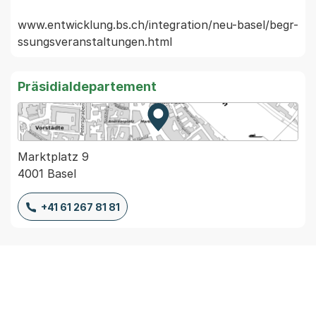
www.entwicklung.bs.ch/integration/neu-basel/begr-
Präsidialdepartement
Zur Karte von MapBS.
Externer Link, wird in einem
Marktplatz 9
4001 Basel
+41 61 267 81 81