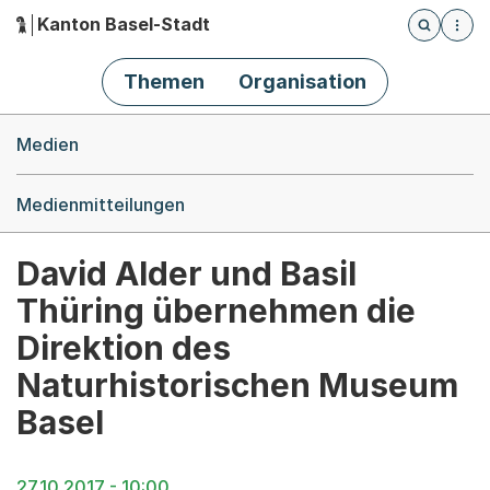
Kanton Basel-Stadt
Öffnet die
(Dieser Link führt zur Startseite)
Hauptnavigation
Themen
Organisation
Breadcrumb-Navigation
Medien
Medienmitteilungen
David Alder und Basil
Thüring übernehmen die
Direktion des
Naturhistorischen Museum
Basel
27.10.2017 - 10:00