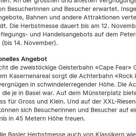
uten. An der grössten und ältesten Vergnügung
ion Besucherinnen und Besucher erwartet. Insg
gebote, Bahnen und andere Attraktionen vertei
adt. Die Herbstmesse dauert bis am 12. Novemb
pflegungs- und Handelsangebots auf dem Peter
t (bis 14. November).
onelles Angebot
icht die zweistöckige Geisterbahn «Cape Fear» 
dem Kasernenareal sorgt die Achterbahn «Rock &
rvergnügen in schwindelerregender Höhe. Die Ac
 die je in Basel war. Auf dem Münsterplatz biet
s für Gross und Klein. Und auf der XXL-Riese
önnen sich Besucherinnen und Besucher auf ei
is in 45 Metern Höhe freuen.
ie Basler Herbstmesse auch von Klassikern wie