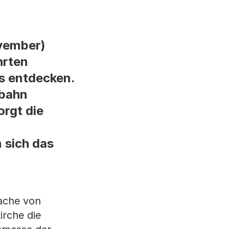
ovember)
hrten
s entdecken.
rbahn
orgt die
 sich das
ache von
irche die