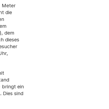
5 Meter
t die
en
dem
g), dem
h dieses
esucher
Uhr,
it
tand
 bringt ein
. Dies sind