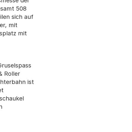
smesse der
esamt 508
len sich auf
er, mit
splatz mit
Gruselspass
 Roller
hterbahn ist
et
nschaukel
n