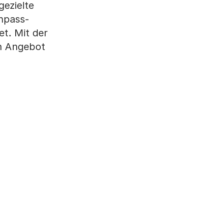
gezielte
npass-
t. Mit der
n Angebot