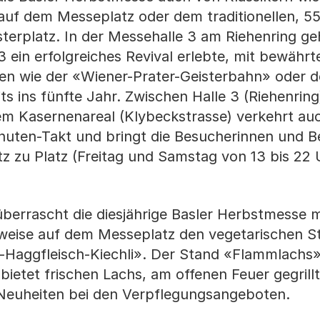
auf dem Messeplatz oder dem traditionellen, 5
erplatz. In der Messehalle 3 am Riehenring geh
 ein erfolgreiches Revival erlebte, mit bewährt
ren wie der «Wiener-Prater-Geisterbahn» oder 
s ins fünfte Jahr. Zwischen Halle 3 (Riehenrin
em Kasernenareal (Klybeckstrasse) verkehrt auc
uten-Takt und bringt die Besucherinnen und B
 zu Platz (Freitag und Samstag von 13 bis 22 
überrascht die diesjährige Basler Herbstmesse m
lsweise auf dem Messeplatz den vegetarischen S
-Haggfleisch-Kiechli». Der Stand «Flammlachs»
ietet frischen Lachs, am offenen Feuer gegrillt
 Neuheiten bei den Verpflegungsangeboten.