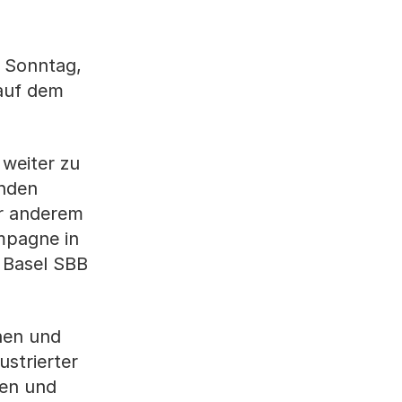
 Sonntag,
 auf dem
weiter zu
enden
r anderem
mpagne in
 Basel SBB
nen und
ustrierter
nen und