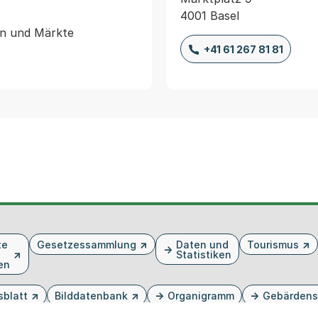
4001 Basel
en und Märkte

+41 61 267 81 81
te
Gesetzessammlung
Daten und
Tourismus
Statistiken
en
sblatt
Bilddatenbank
Organigramm
Gebärdens