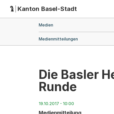
Kanton Basel-Stadt
Hauptnavigation
(Dieser Link führt zur Startseite)
Breadcrumb-Navigation
Medien
Medienmitteilungen
Die Basler H
Runde
19.10.2017 - 10:00
Medienmitteilung