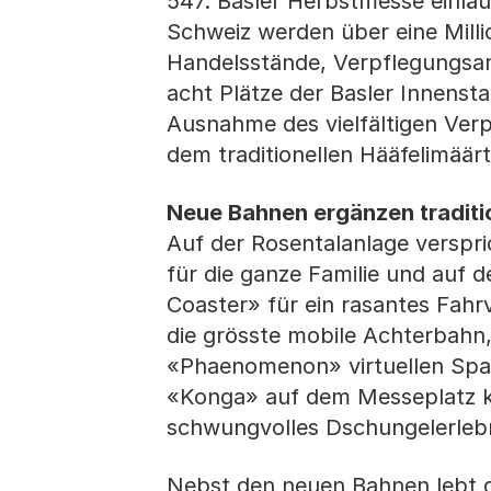
547. Basler Herbstmesse einlä
Schweiz werden über eine Mill
Handelsstände, Verpflegungsan
acht Plätze der Basler Innenst
Ausnahme des vielfältigen Ver
dem traditionellen Hääfelimäär
Neue Bahnen ergänzen traditi
Auf der Rosentalanlage verspr
für die ganze Familie und auf 
Coaster» für ein rasantes Fah
die grösste mobile Achterbahn,
«Phaenomenon» virtuellen Spas
«Konga» auf dem Messeplatz k
schwungvolles Dschungelerlebn
Nebst den neuen Bahnen lebt d