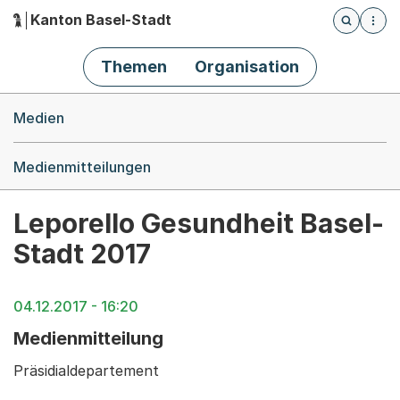
Kanton Basel-Stadt
Öffnet die
(Dieser Link führt zur Startseite)
Hauptnavigation
Themen
Organisation
Breadcrumb-Navigation
Medien
Medienmitteilungen
Leporello Gesundheit Basel-
Stadt 2017
04.12.2017 - 16:20
Medienmitteilung
Präsidialdepartement