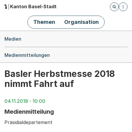
Kanton Basel-Stadt
Öffnet die
(Dieser Link führt zur Startseite)
Hauptnavigation
Themen
Organisation
Breadcrumb-Navigation
Medien
Medienmitteilungen
Basler Herbstmesse 2018
nimmt Fahrt auf
04.11.2018 - 10:00
Medienmitteilung
Präsidialdepartement