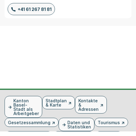
+41 61 267 81 81
Fusszeile
Kanton
Stadtplan
Kontakte
Basel-
& Karte
&
Stadt als
Adressen
Arbeitgeber
Gesetzessammlung
Daten und
Tourismus
Statistiken
Veranstaltungen
Publikationen
Medien