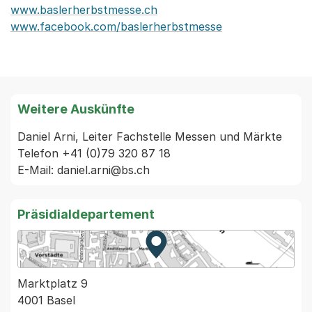
www.baslerherbstmesse.ch
www.facebook.com/baslerherbstmesse
Weitere Auskünfte
Daniel Arni, Leiter Fachstelle Messen und Märkte

Telefon +41 (0)79 320 87 18

Präsidialdepartement
Zur Karte von MapBS.
Externer Link, wird in einem
Marktplatz 9
4001 Basel