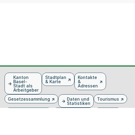
Fusszeile
Kanton
Stadtplan
Kontakte
Basel-
& Karte
&
Stadt als
Adressen
Arbeitgeber
Gesetzessammlung
Daten und
Tourismus
Statistiken
Veranstaltungen
Publikationen
Medien
Kantonsblatt
Bilddatenbank
Organigramm
Gebärdensprache