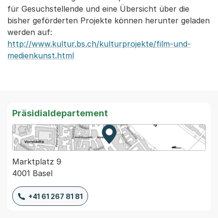
für Gesuchstellende und eine Übersicht über die
bisher geförderten Projekte können herunter geladen
werden auf:
http://www.kultur.bs.ch/kulturprojekte/film-und-
medienkunst.html
Präsidialdepartement
Zur Karte von MapBS.
Externer Link, wird in einem
Marktplatz 9
4001 Basel
+41 61 267 81 81