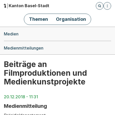
Kanton Basel-Stadt
Öffnet die
(Dieser Link führt zur Startseite)
Hauptnavigation
Themen
Organisation
Breadcrumb-Navigation
Medien
Medienmitteilungen
Beiträge an
Filmproduktionen und
Medienkunstprojekte
20.12.2018 - 11:31
Medienmitteilung