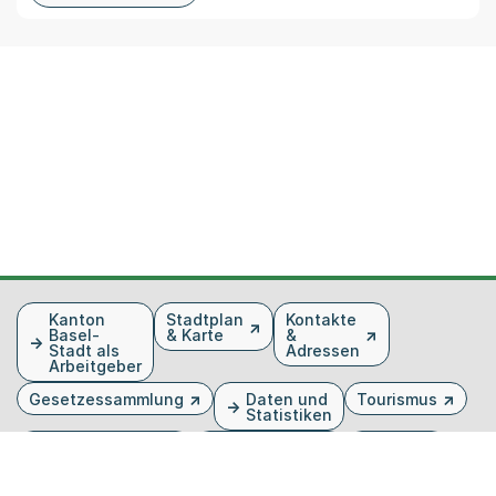
Fusszeile
Kanton
Stadtplan
Kontakte
Basel-
& Karte
&
Stadt als
Adressen
Arbeitgeber
Gesetzessammlung
Daten und
Tourismus
Statistiken
Veranstaltungen
Publikationen
Medien
Kantonsblatt
Bilddatenbank
Organigramm