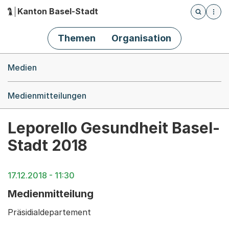
Kanton Basel-Stadt
Öffnet die
(Dieser Link führt zur Startseite)
Hauptnavigation
Themen
Organisation
Breadcrumb-Navigation
Medien
Medienmitteilungen
Leporello Gesundheit Basel-
Stadt 2018
17.12.2018 - 11:30
Medienmitteilung
Präsidialdepartement