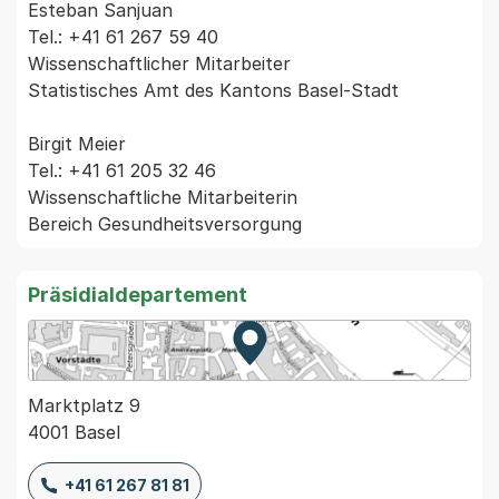
Esteban Sanjuan

Tel.: +41 61 267 59 40

Wissenschaftlicher Mitarbeiter

Statistisches Amt des Kantons Basel-Stadt

Birgit Meier

Tel.: +41 61 205 32 46

Wissenschaftliche Mitarbeiterin

Präsidialdepartement
Zur Karte von MapBS.
Externer Link, wird in einem
Marktplatz 9
4001 Basel
+41 61 267 81 81