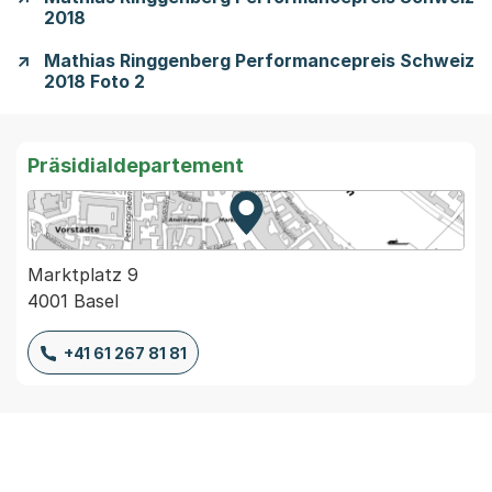
2018
Mathias Ringgenberg Performancepreis Schweiz
2018 Foto 2
Präsidialdepartement
Zur Karte von MapBS.
Externer Link, wird in einem
Marktplatz 9
4001 Basel
+41 61 267 81 81