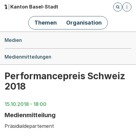
Kanton Basel-Stadt
Öffnet die
(Dieser Link führt zur Startseite)
Hauptnavigation
Themen
Organisation
Breadcrumb-Navigation
Medien
Medienmitteilungen
Performancepreis Schweiz
2018
15.10.2018 - 18:00
Medienmitteilung
Präsidialdepartement