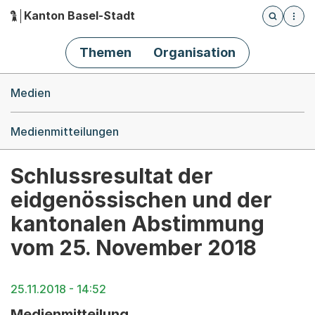
Kanton Basel-Stadt
Öffnet die
(Dieser Link führt zur Startseite)
Hauptnavigation
Themen
Organisation
Breadcrumb-Navigation
Medien
Medienmitteilungen
Schlussresultat der
eidgenössischen und der
kantonalen Abstimmung
vom 25. November 2018
25.11.2018 - 14:52
Medienmitteilung