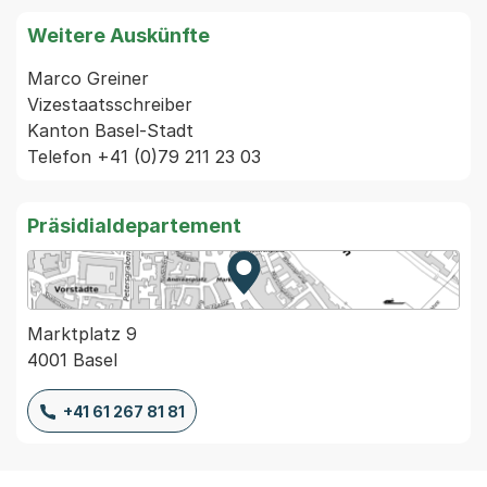
Weitere Auskünfte
Marco Greiner

Vizestaatsschreiber

Kanton Basel-Stadt

Präsidialdepartement
Zur Karte von MapBS.
Externer Link, wird in einem
Marktplatz 9
4001 Basel
+41 61 267 81 81