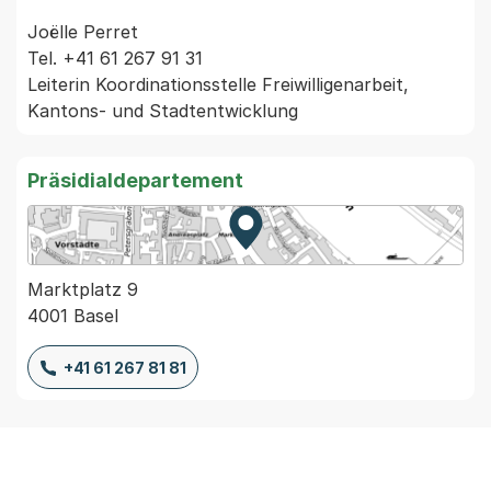
Joëlle Perret

Tel. +41 61 267 91 31

Leiterin Koordinationsstelle Freiwilligenarbeit, 
Präsidialdepartement
Zur Karte von MapBS.
Externer Link, wird in einem
Marktplatz 9
4001 Basel
+41 61 267 81 81