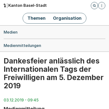
Kanton Basel-Stadt
Öffnet die
(Dieser Link führt zur Startseite)
Hauptnavigation
Themen
Organisation
Breadcrumb-Navigation
Medien
Medienmitteilungen
Dankesfeier anlässlich des
Internationalen Tags der
Freiwilligen am 5. Dezember
2019
03.12.2019 - 09:45
Medienmitteilung