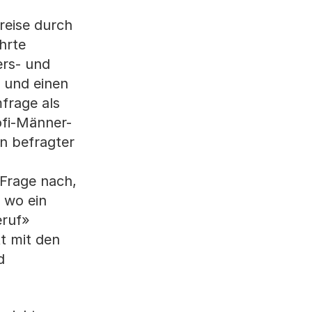
reise durch
hrte
ers- und
n und einen
frage als
ofi-Männer-
in befragter
 Frage nach,
 wo ein
eruf»
t mit den
d