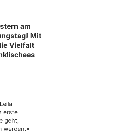
estern am
ungstag! Mit
e Vielfalt
nklischees
Leila
s erste
e geht,
en werden.»