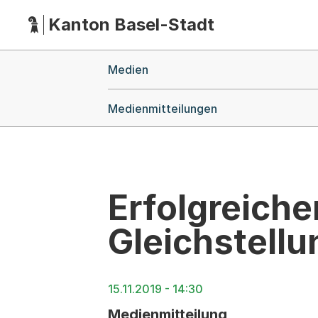
Kanton Basel-Stadt
Hauptnavigation
(Dieser Link führt zur Startseite)
Breadcrumb-Navigation
Medien
Medienmitteilungen
Erfolgreiche
Gleichstellu
15.11.2019 - 14:30
Medienmitteilung