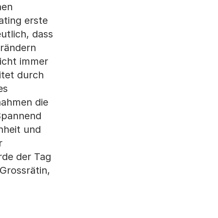
hen
ating erste
utlich, dass
erändern
nicht immer
itet durch
es
 nahmen die
 Spannend
hheit und
r
rde der Tag
Grossrätin,