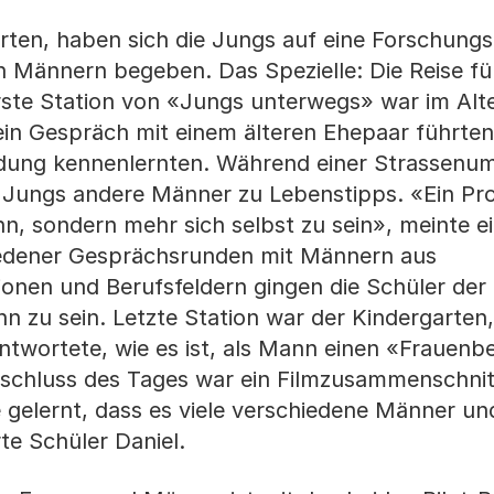
ten, haben sich die Jungs auf eine Forschungs
 Männern begeben. Das Spezielle: Die Reise fü
rste Station von «Jungs unterwegs» war im Alt
ein Gespräch mit einem älteren Ehepaar führte
dung kennenlernten. Während einer Strassenum
e Jungs andere Männer zu Lebenstipps. «Ein Pr
nn, sondern mehr sich selbst zu sein», meinte e
iedener Gesprächsrunden mit Männern aus
ionen und Berufsfeldern gingen die Schüler der
n zu sein. Letzte Station war der Kindergarten,
twortete, wie es ist, als Mann einen «Frauenb
chluss des Tages war ein Filmzusammenschnit
 gelernt, dass es viele verschiedene Männer un
te Schüler Daniel.