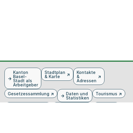
Fusszeile
Kanton
Stadtplan
Kontakte
Basel-
& Karte
&
Stadt als
Adressen
Arbeitgeber
Gesetzessammlung
Daten und
Tourismus
Statistiken
Veranstaltungen
Publikationen
Medien
Kantonsblatt
Bilddatenbank
Organigramm
Gebärdensprache