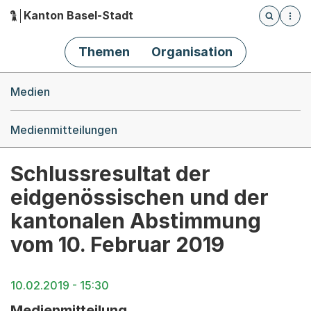
Kanton Basel-Stadt
Öffnet die
(Dieser Link führt zur Startseite)
Hauptnavigation
Themen
Organisation
Breadcrumb-Navigation
Medien
Medienmitteilungen
Schlussresultat der
eidgenössischen und der
kantonalen Abstimmung
vom 10. Februar 2019
10.02.2019 - 15:30
Medienmitteilung