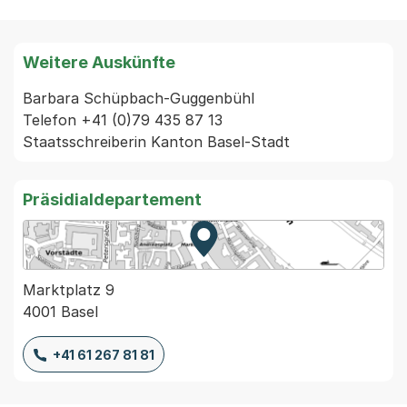
Weitere Auskünfte
Barbara Schüpbach-Guggenbühl

Telefon +41 (0)79 435 87 13

Präsidialdepartement
Zur Karte von MapBS.
Externer Link, wird in einem
Marktplatz 9
4001 Basel
+41 61 267 81 81