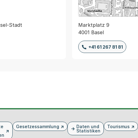
Marktplatz 9
4001 Basel
+41 61 267 81 81
te
Gesetzessammlung
Daten und
Tourismus
Statistiken
en