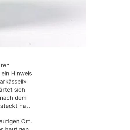
aren
 ein Hinweis
arkässeli»
rtet sich
r nach dem
steckt hat.
eutigen Ort.
er heutigen