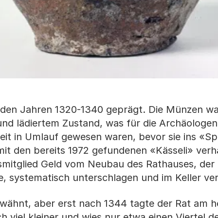
n den Jahren 1320-1340 geprägt. Die Münzen w
 und lädiertem Zustand, was für die Archäologen
 Zeit in Umlauf gewesen waren, bevor sie ins «Sp
 den bereits 1972 gefundenen «Kässeli» verhä
atsmitglied Geld vom Neubau des Rathauses, de
 systematisch unterschlagen und im Keller ver
rwähnt, aber erst nach 1344 tagte der Rat am h
 viel kleiner und wies nur etwa einen Viertel d