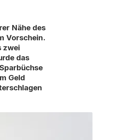
arer Nähe des
um Vorschein.
s zwei
urde das
 Sparbüchse
um Geld
terschlagen