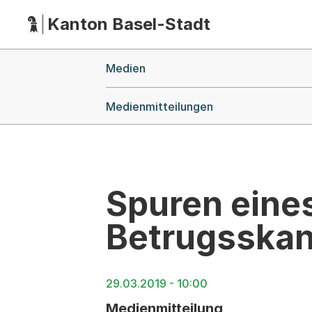
Kanton Basel-Stadt
Hauptnavigation
(Dieser Link führt zur Startseite)
Breadcrumb-Navigation
Medien
Medienmitteilungen
Spuren eines
Betrugsskan
29.03.2019 - 10:00
Medienmitteilung