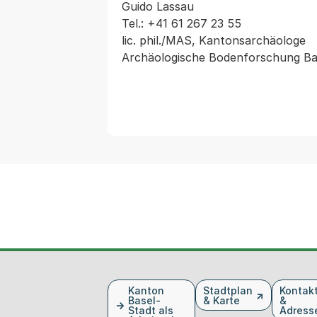
Guido Lassau

Tel.: +41 61 267 23 55

lic. phil./MAS, Kantonsarchäologe

Fusszeile
Kanton
Stadtplan
Kontak
Basel-
& Karte
&
Stadt als
Adress