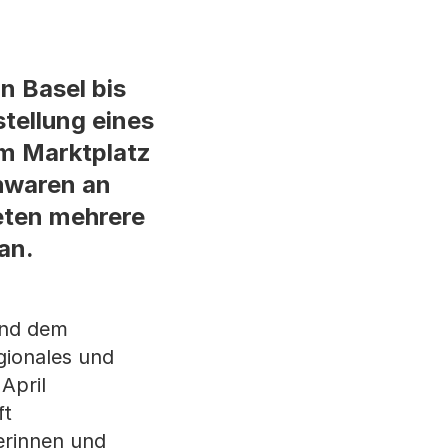
n Basel bis
stellung eines
em Marktplatz
chwaren an
eten mehrere
an.
und dem
gionales und
April
ft
erinnen und