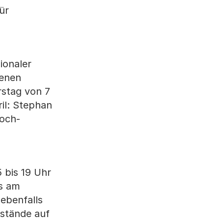
ür
ionaler
denen
rstag von 7
ril: Stephan
Hoch-
 bis 19 Uhr
ls am
ebenfalls
sstände auf