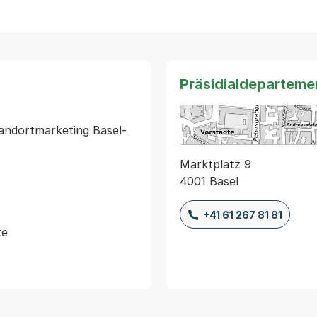
Präsidialdeparteme
andortmarketing Basel-
Marktplatz 9
4001 Basel
+41 61 267 81 81
e
