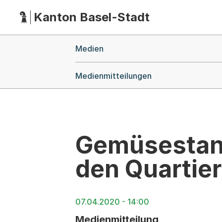
Kanton Basel-Stadt
Hauptnavigation
(Dieser Link führt zur Startseite)
Breadcrumb-Navigation
Medien
Medienmitteilungen
Gemüsestand
den Quartie
07.04.2020 - 14:00
Medienmitteilung