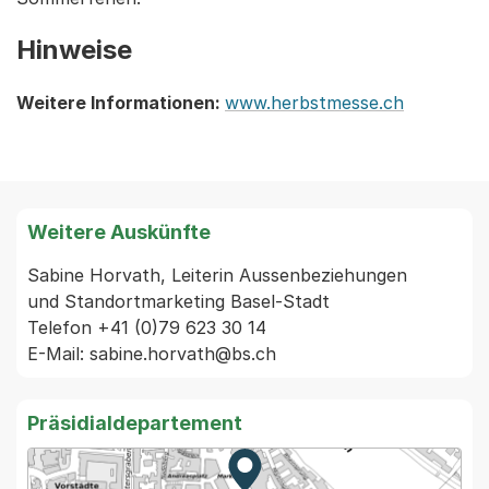
Hinweise
Weitere Informationen:
www.herbstmesse.ch
Weitere Auskünfte
Sabine Horvath, Leiterin Aussenbeziehungen

und Standortmarketing Basel-Stadt

Telefon +41 (0)79 623 30 14

Präsidialdepartement
Zur Karte von MapBS.
Externer Link, wird in einem