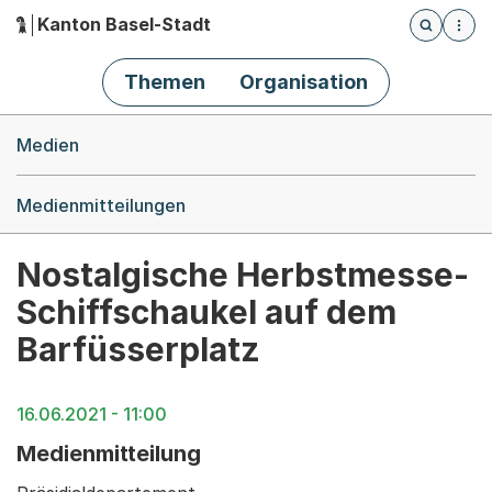
Kanton Basel-Stadt
Öffnet die
(Dieser Link führt zur Startseite)
Hauptnavigation
Themen
Organisation
Breadcrumb-Navigation
Medien
Medienmitteilungen
Nostalgische Herbstmesse-
Schiffschaukel auf dem
Barfüsserplatz
16.06.2021 - 11:00
Medienmitteilung