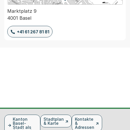
Marktplatz 9
4001 Basel
+41 61 267 81 81
Fusszeile
Kanton
Stadtplan
Kontakte
Basel-
& Karte
&
Stadt als
Adressen