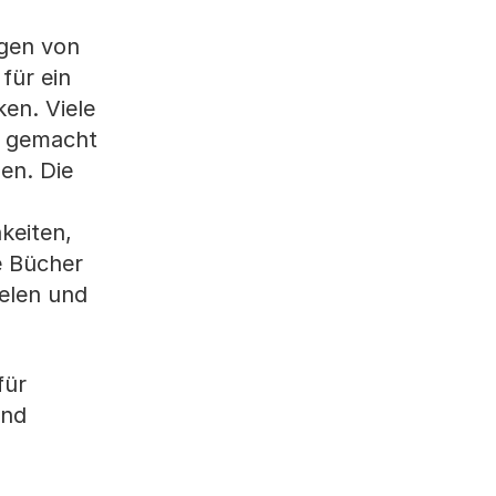
ngen von
für ein
ken. Viele
s gemacht
en. Die
keiten,
e Bücher
ielen und
für
und