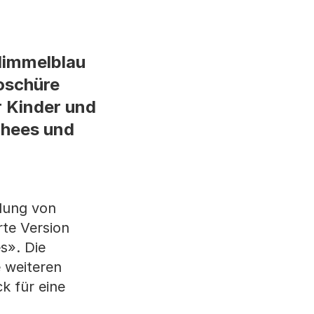
«Himmelblau
roschüre
r Kinder und
chees und
llung von
rte Version
s». Die
 weiteren
k für eine