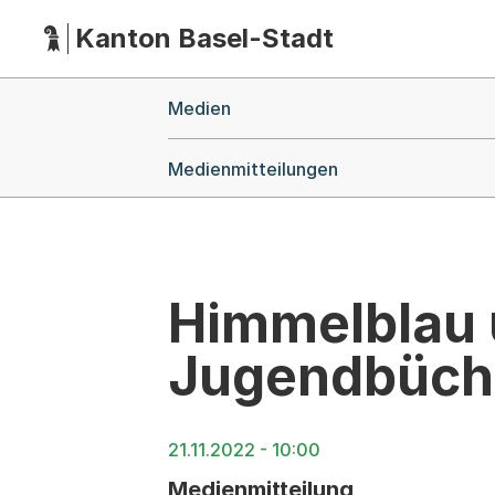
Kanton Basel-Stadt
Hauptnavigation
(Dieser Link führt zur Startseite)
Breadcrumb-Navigation
Medien
Medienmitteilungen
Himmelblau 
Jugendbüche
21.11.2022 - 10:00
Medienmitteilung