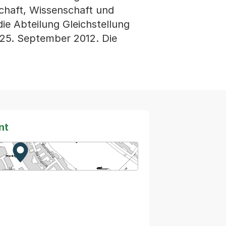
chaft, Wissenschaft und
ie Abteilung Gleichstellung
25. September 2012. Die
nt
Zur Karte von MapBS.
Externer Link, wird in einem neuen Tab oder Fenster