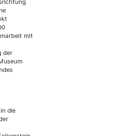
srichtung
ne
ekt
00
enarbeit mit
g der
s Museum
undes
in die
der