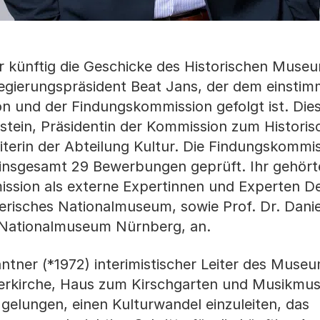
r künftig die Geschicke des Historischen Muse
Regierungspräsident Beat Jans, der dem einstim
 und der Findungskommission gefolgt ist. Die
enstein, Präsidentin der Kommission zum Histori
terin der Abteilung Kultur. Die Findungskommis
 insgesamt 29 Bewerbungen geprüft. Ihr gehör
sion als externe Expertinnen und Experten D
zerisches Nationalmuseum, sowie Prof. Dr. Danie
 Nationalmuseum Nürnberg, an.
ntner (*1972) interimistischer Leiter des Muse
sserkirche, Haus zum Kirschgarten und Musikm
r gelungen, einen Kulturwandel einzuleiten, das