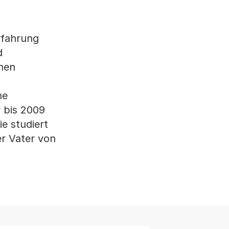
rfahrung
d
hen
ne
 bis 2009
e studiert
er Vater von