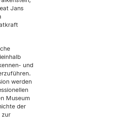
alkenstein,
eat Jans
n
tkraft
sche
ieinhalb
kennen- und
erzuführen.
usion werden
ssionellen
hen Museum
ichte der
 zur