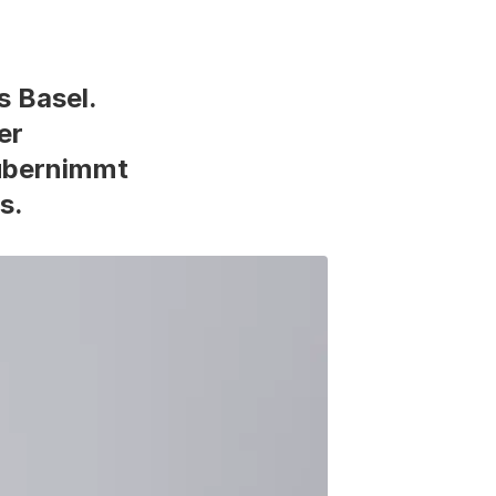
s Basel.
er
übernimmt
s.