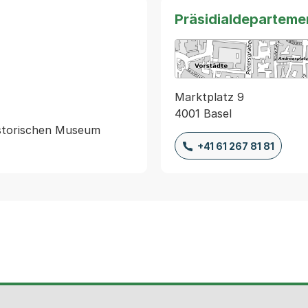
Präsidialdeparteme
Marktplatz 9
4001 Basel
storischen Museum

+41 61 267 81 81