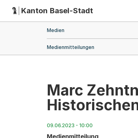
Kanton Basel-Stadt
Hauptnavigation
(Dieser Link führt zur Startseite)
Breadcrumb-Navigation
Medien
Medienmitteilungen
Marc Zehntne
Historische
09.06.2023 - 10:00
Medienmitteilung