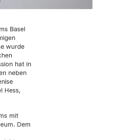
ums Basel
migen
se wurde
schen
sion hat in
ten neben
enise
l Hess,
ums mit
useum. Dem