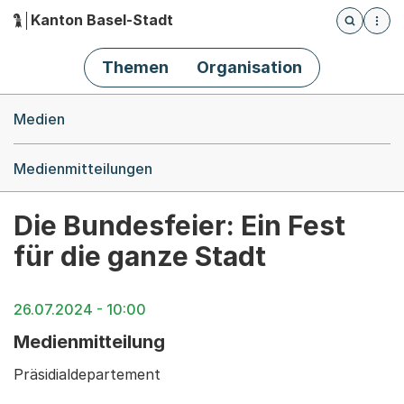
Kanton Basel-Stadt
Öffnet die
(Dieser Link führt zur Startseite)
Hauptnavigation
Themen
Organisation
Breadcrumb-Navigation
Medien
Medienmitteilungen
Die Bundesfeier: Ein Fest
für die ganze Stadt
26.07.2024 - 10:00
Medienmitteilung
Präsidialdepartement