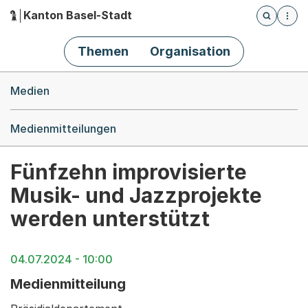
Kanton Basel-Stadt
Öffnet die
(Dieser Link führt zur Startseite)
Hauptnavigation
Themen
Organisation
Breadcrumb-Navigation
Medien
Medienmitteilungen
Fünfzehn improvisierte
Musik- und Jazzprojekte
werden unterstützt
04.07.2024 - 10:00
Medienmitteilung