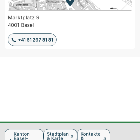
Zur Karte von MapBS.
Externer Link, wird in einem
Marktplatz 9
4001 Basel
+41 61 267 81 81
Fusszeile
Kanton
Stadtplan
Kontakte
Basel-
& Karte
&