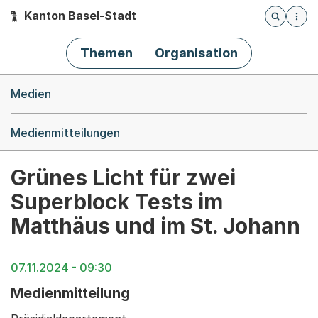
Kanton Basel-Stadt
Öffnet die
(Dieser Link führt zur Startseite)
Hauptnavigation
Themen
Organisation
Breadcrumb-Navigation
Medien
Medienmitteilungen
Grünes Licht für zwei
Superblock Tests im
Matthäus und im St. Johann
07.11.2024 - 09:30
Medienmitteilung