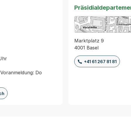
Präsidialdeparteme
Marktplatz 9
4001 Basel
Uhr
+41 61 267 81 81
f Voranmeldung: Do
ch