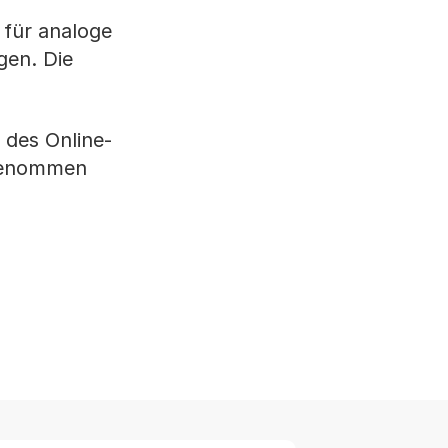
 für analoge
gen. Die
 des Online-
b genommen