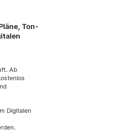
 Pläne, Ton-
italen
nft. Ab
kostenlos
und
m Digitalen
erden.