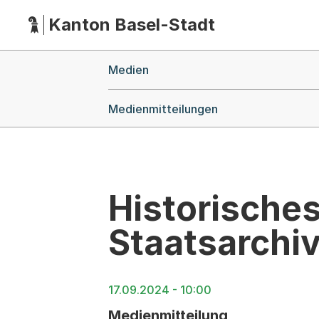
Kanton Basel-Stadt
Hauptnavigation
(Dieser Link führt zur Startseite)
Breadcrumb-Navigation
Medien
Medienmitteilungen
Historische
Staatsarchiv
17.09.2024 - 10:00
Medienmitteilung