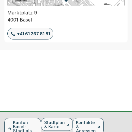
Zur Karte von MapBS.
Externer Link, wird in einem
Marktplatz 9
4001 Basel
+41 61 267 81 81
Fusszeile
Kanton
Stadtplan
Kontakte
Basel-
& Karte
&
Stadt als
Adressen