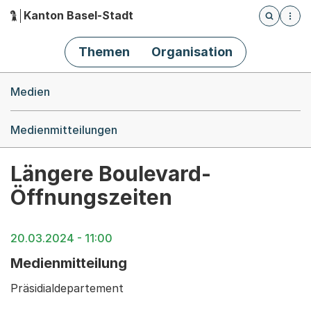
Kanton Basel-Stadt
Öffnet die
(Dieser Link führt zur Startseite)
Hauptnavigation
Themen
Organisation
Breadcrumb-Navigation
Medien
Medienmitteilungen
Längere Boulevard-
Öffnungszeiten
20.03.2024 - 11:00
Medienmitteilung
Präsidialdepartement