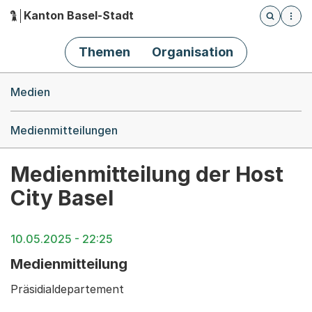
Kanton Basel-Stadt
Öffnet die
(Dieser Link führt zur Startseite)
Hauptnavigation
Themen
Organisation
Breadcrumb-Navigation
Medien
Medienmitteilungen
Medienmitteilung der Host
City Basel
10.05.2025 - 22:25
Medienmitteilung
Präsidialdepartement