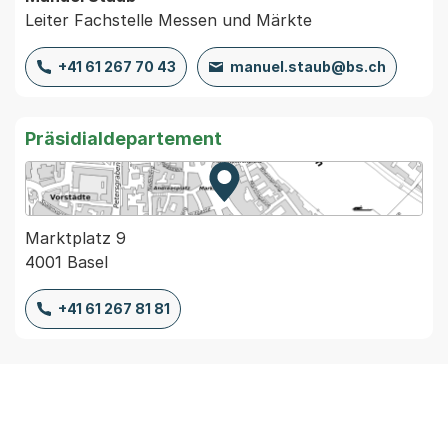
Leiter Fachstelle Messen und Märkte
+41 61 267 70 43
manuel.staub@bs.ch
Präsidialdepartement
Zur Karte von MapBS.
Externer Link, wird in einem
Marktplatz 9
4001 Basel
+41 61 267 81 81