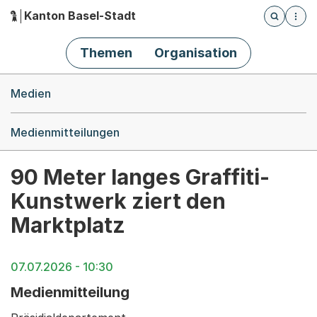
Kanton Basel-Stadt
Öffnet die
(Dieser Link führt zur Startseite)
Hauptnavigation
Themen
Organisation
Breadcrumb-Navigation
Medien
Medienmitteilungen
90 Meter langes Graffiti-
Kunstwerk ziert den
Marktplatz
07.07.2026 - 10:30
Medienmitteilung