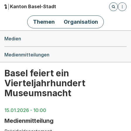
Kanton Basel-Stadt
Öffnet die
(Dieser Link führt zur Startseite)
Hauptnavigation
Themen
Organisation
Breadcrumb-Navigation
Medien
Medienmitteilungen
Basel feiert ein
Vierteljahrhundert
Museumsnacht
15.01.2026 - 10:00
Medienmitteilung