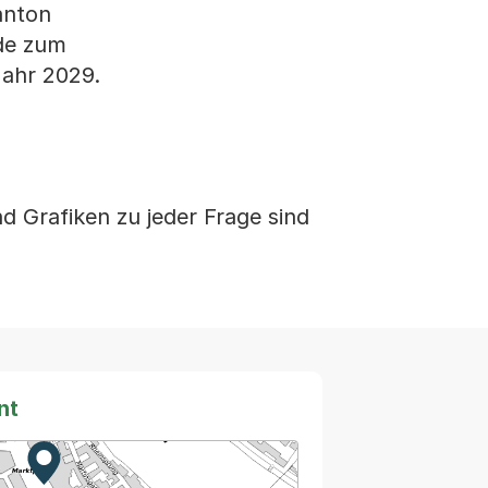
anton
de zum
Jahr 2029.
 Grafiken zu jeder Frage sind
nt
Zur Karte von MapBS.
Externer Link, wird in einem neuen Tab oder Fenster