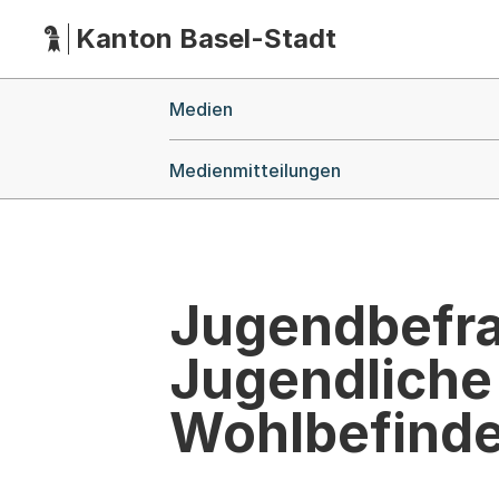
Kanton Basel-Stadt
Hauptnavigation
(Dieser Link führt zur Startseite)
Breadcrumb-Navigation
Medien
Medienmitteilungen
Jugendbefra
Jugendliche 
Wohlbefinde