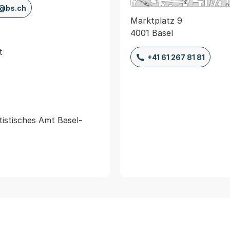
@bs.ch
Marktplatz 9
4001 Basel
t
+41 61 267 81 81
tistisches Amt Basel-