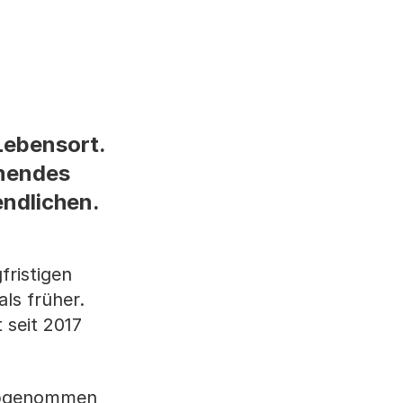
 Lebensort.
hmendes
endlichen.
fristigen
ls früher.
 seit 2017
 abgenommen