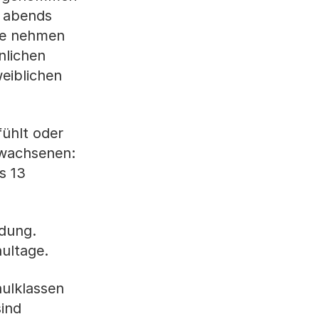
e abends
che nehmen
nlichen
eiblichen
ühlt oder
Erwachsenen:
s 13
ldung.
ultage.
ulklassen
ind