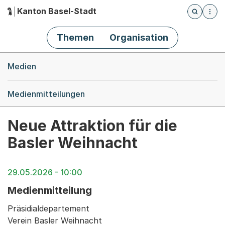
Kanton Basel-Stadt
Öffnet die
(Dieser Link führt zur Startseite)
Hauptnavigation
Themen
Organisation
Breadcrumb-Navigation
Medien
Medienmitteilungen
Neue Attraktion für die
Basler Weihnacht
29.05.2026 - 10:00
Medienmitteilung
Präsidialdepartement
Verein Basler Weihnacht